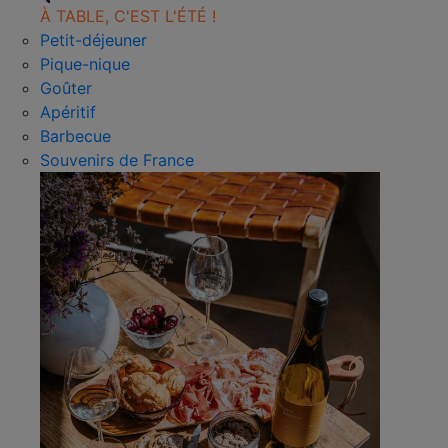
À TABLE, C'EST L'ÉTÉ !
Petit-déjeuner
Pique-nique
Goûter
Apéritif
Barbecue
Souvenirs de France