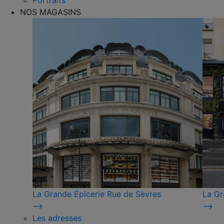
Portraits
NOS MAGASINS
La Grande Épicerie Rue de Sèvres
La Gr
⟶
⟶
Les adresses