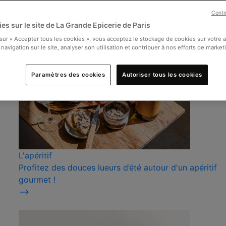
Conti
es sur le site de La Grande Epicerie de Paris
 sur « Accepter tous les cookies », vous acceptez le stockage de cookies sur votre 
 navigation sur le site, analyser son utilisation et contribuer à nos efforts de market
Paramètres des cookies
Autoriser tous les cookies
L'apéritif
Profitez des douces lueurs d’été autour d'un apéritif
gourmet !
⟶