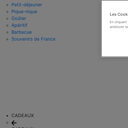
Petit-déjeuner
Pique-nique
Les Cooki
Goûter
En cliquant
Apéritif
améliorer la
Barbecue
Souvenirs de France
CADEAUX