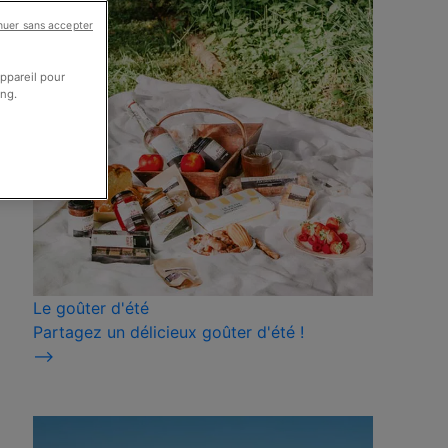
nuer sans accepter
appareil pour
ing.
Le goûter d'été
Partagez un délicieux goûter d'été !
⟶