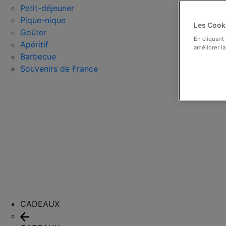
Petit-déjeuner
Pique-nique
Les Cooki
Goûter
En cliquant
Apéritif
améliorer la
Barbecue
Souvenirs de France
CADEAUX