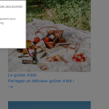
nuer sans accepter
appareil pour
ing.
Le goûter d'été
Partagez un délicieux goûter d'été !
⟶