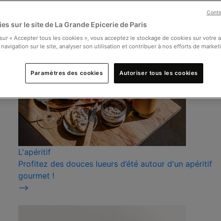
Conti
es sur le site de La Grande Epicerie de Paris
 sur « Accepter tous les cookies », vous acceptez le stockage de cookies sur votre 
 navigation sur le site, analyser son utilisation et contribuer à nos efforts de market
Paramètres des cookies
Autoriser tous les cookies
L'apéritif
Profitez des douces lueurs d’été autour d'un apéritif
gourmet !
⟶