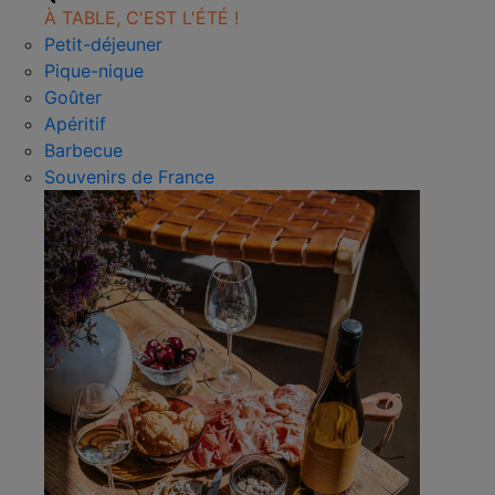
À TABLE, C'EST L'ÉTÉ !
Petit-déjeuner
Pique-nique
Goûter
Apéritif
Barbecue
Souvenirs de France