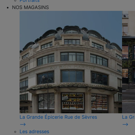
Portraits
NOS MAGASINS
La Grande Épicerie Rue de Sèvres
La Gr
⟶
⟶
Les adresses