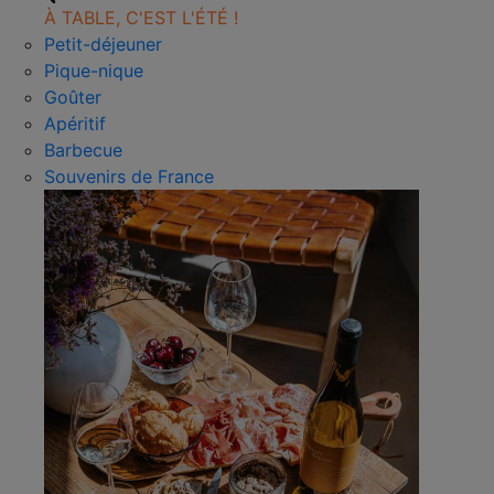
À TABLE, C'EST L'ÉTÉ !
Petit-déjeuner
Pique-nique
Goûter
Apéritif
Barbecue
Souvenirs de France