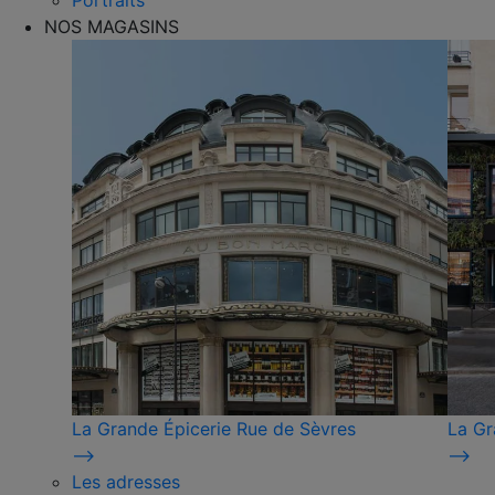
Portraits
NOS MAGASINS
La Grande Épicerie Rue de Sèvres
La Gr
⟶
⟶
Les adresses