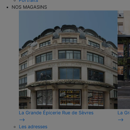
Portraits
NOS MAGASINS
La Grande Épicerie Rue de Sèvres
La Gr
⟶
⟶
Les adresses