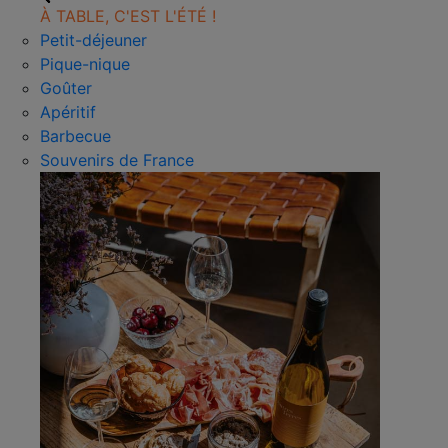
À TABLE, C'EST L'ÉTÉ !
Petit-déjeuner
Pique-nique
Goûter
Apéritif
Barbecue
Souvenirs de France