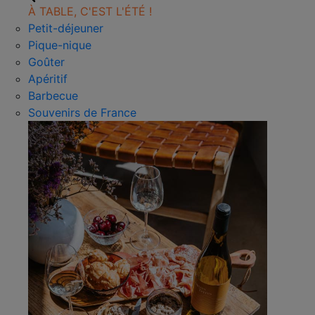
À TABLE, C'EST L'ÉTÉ !
Petit-déjeuner
Pique-nique
Goûter
Apéritif
Barbecue
Souvenirs de France