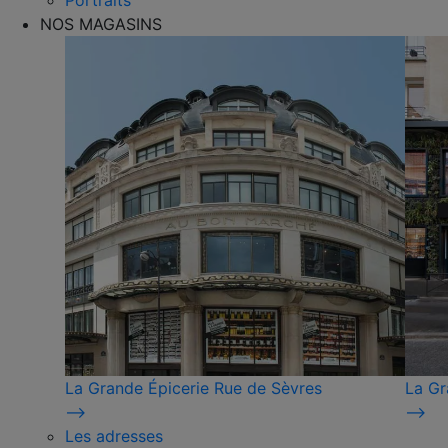
Portraits
NOS MAGASINS
La Grande Épicerie Rue de Sèvres
La Gr
⟶
⟶
Les adresses