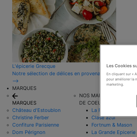
L'épicerie Grecque
Les Cookies su
Notre sélection de délices en provenance de Grèce !
En cliquant sur « 
pour améliorer la n
⟶
marketing.
MARQUES
NOS MARQUES COUPS
MARQUES
DE COEUR
Château d'Estoublon
La Favorita
Christine Ferber
Clase azul
Confiture Parisienne
Fortnum & Mason
Dom Pérignon
La Grande Epicerie