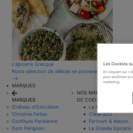
L'épicerie Grecque
Les Cookies su
Notre sélection de délices en provenance de Grèce !
En cliquant sur « 
pour améliorer la n
⟶
marketing.
MARQUES
NOS MARQUES COUPS
MARQUES
DE COEUR
Château d'Estoublon
La Favorita
Christine Ferber
Clase azul
Confiture Parisienne
Fortnum & Mason
Dom Pérignon
La Grande Epicerie