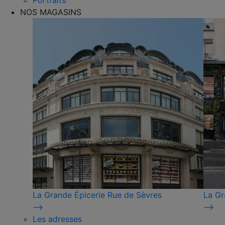
Portraits
NOS MAGASINS
La Grande Épicerie Rue de Sèvres
La Gr
⟶
⟶
Les adresses