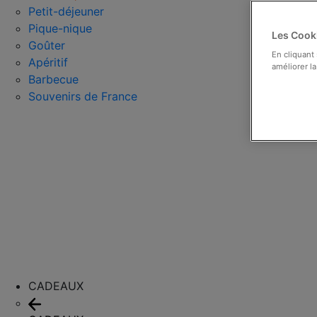
Petit-déjeuner
Pique-nique
Les Cooki
Goûter
En cliquant
Apéritif
améliorer la
Barbecue
Souvenirs de France
CADEAUX