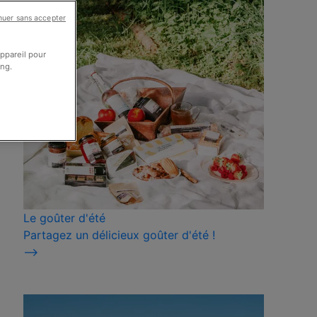
nuer sans accepter
appareil pour
ing.
Le goûter d'été
Partagez un délicieux goûter d'été !
⟶