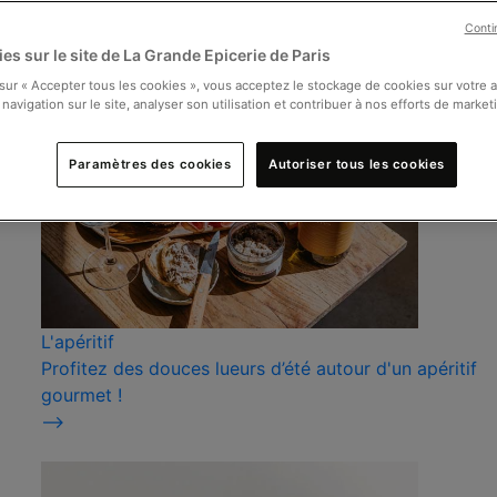
Conti
es sur le site de La Grande Epicerie de Paris
 sur « Accepter tous les cookies », vous acceptez le stockage de cookies sur votre 
 navigation sur le site, analyser son utilisation et contribuer à nos efforts de market
Paramètres des cookies
Autoriser tous les cookies
L'apéritif
Profitez des douces lueurs d’été autour d'un apéritif
gourmet !
⟶