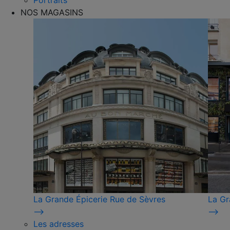
Portraits
NOS MAGASINS
La Grande Épicerie Rue de Sèvres
La Gr
⟶
⟶
Les adresses