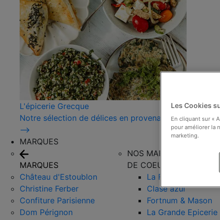
L'épicerie Grecque
Les Cookies su
Notre sélection de délices en provenance de Grèce !
En cliquant sur « 
pour améliorer la n
⟶
marketing.
MARQUES
NOS MARQUES COUPS
MARQUES
DE COEUR
Château d'Estoublon
La Favorita
Christine Ferber
Clase azul
Confiture Parisienne
Fortnum & Mason
Dom Pérignon
La Grande Epicerie