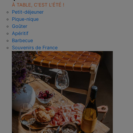
À TABLE, C'EST L'ÉTÉ !
Petit-déjeuner
Pique-nique
Goûter
Apéritif
Barbecue
Souvenirs de France